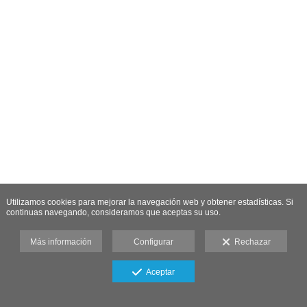
Utilizamos cookies para mejorar la navegación web y obtener estadísticas. Si
continuas navegando, consideramos que aceptas su uso.
Más información
Configurar
Rechazar
Aceptar