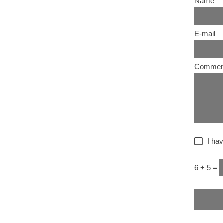
Name
E-mail
Commen
I hav
6 + 5 =