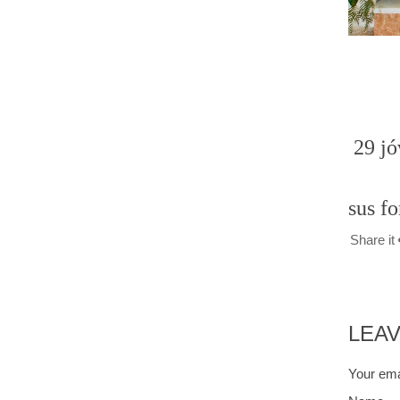
29 jó
sus f
Share it
LEA
Your emai