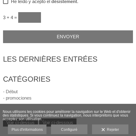
He leído y acepto el
désistement
.
3 + 4 =
LES DERNIÈRES ENTRÉES
CATÉGORIES
- Début
- promociones
Nous utilisons les cookies pour améliorer la navigation sur le Web et d'obtenir
des statistiques. Si vous continuez la navigation, nous interprétons que vous
acceptez son utilisation. .
Voir ci-dessus
Voir ci-dessous
Plus d'informations
Configuré
Rejeter